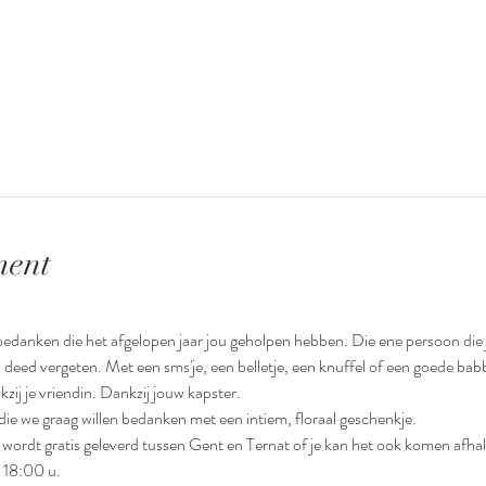
ment
edanken die het afgelopen jaar jou geholpen hebben. Die ene persoon die
 deed vergeten. Met een sms'je, een belletje, een knuffel of een goede babb
ij je vriendin. Dankzij jouw kapster. 
e we graag willen bedanken met een intiem, floraal geschenkje. 
wordt gratis geleverd tussen Gent en Ternat of je kan het ook komen afhal
 18:00 u. 