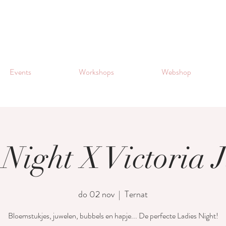
Events
Workshops
Webshop
 Night X Victoria 
do 02 nov
  |  
Ternat
Bloemstukjes, juwelen, bubbels en hapje... De perfecte Ladies Night!