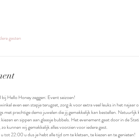
dere gasten
ment
l bij Hello Honey zeggen: Event seizoen! 
nkel even een stapje terugzet, zorg ik voor extra veel leuks in het najaar 
s met prachtige demo juwelen die jij gemakkelijk kan bestellen. Natuurlijk
 kiezen en sippen aan glaasje bubbels. Het evenement gaat door in de Statie
 zo kunnen wij gemakkelijk alles voorzien voor iedere gast. 
ot 22:00 u dus je hebt alle tijd om te kletsen, te kiezen en te genieten!