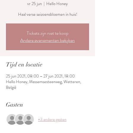
vr 25 jun
  |  
Hello Honey
Haal verse seizoensbloemen in huis!
Tickets zijn niet te koop
Andere evenementen bekijken
Tijd en locatie
25 jun 2021, 08:00 – 27 jun 2021, 18:00
Hello Honey, Massemsesteenweg, Wetteren,
België
Gasten
+3 andere gasten