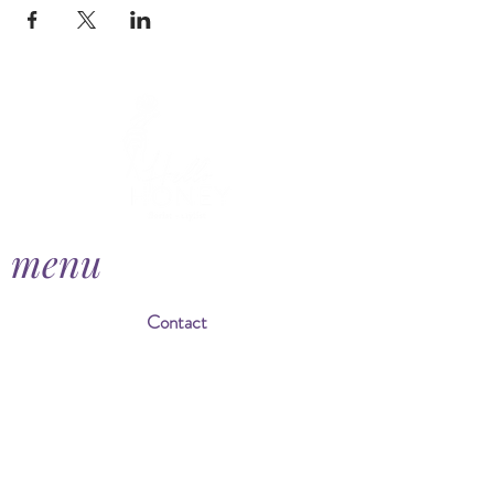
menu
Contact
ontdek ook...
Honey & Lilac
Agenda